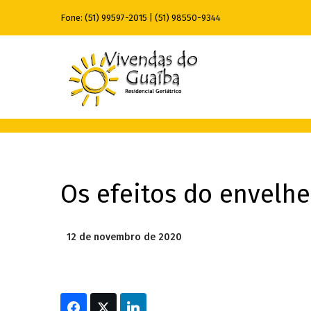
Fone:
(51) 99597-2015
|
(51) 98550-9344
Os efeitos do envelh
12 de novembro de 2020