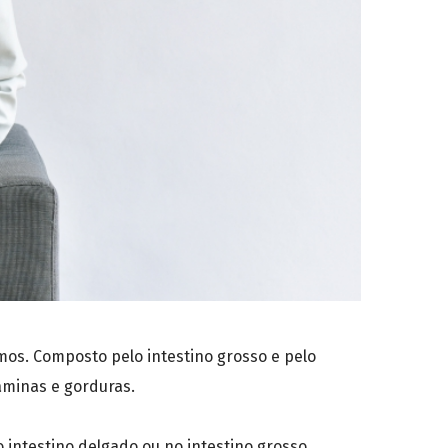
imos. Composto pelo intestino grosso e pelo
taminas e gorduras.
 intestino delgado ou no intestino grosso,