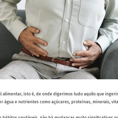
al alimentar, isto é, de onde digerimos tudo aquilo que inger
er água e nutrientes como açúcares, proteínas, minerais, vi
 hábitos saudáveis, não há mudanças muito significativas no